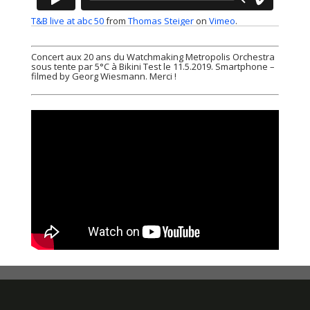
T&B live at abc 50
from
Thomas Steiger
on
Vimeo
.
Concert aux 20 ans du Watchmaking Metropolis Orchestra
sous tente par 5°C à Bikini Test le 11.5.2019. Smartphone –
filmed by Georg Wiesmann. Merci !