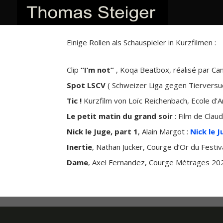
Einige Rollen als Schauspieler in Kurzfilmen :
Clip
“I’m not”
, Koqa Beatbox, réalisé par Cami
Spot LSCV
(
Schweizer Liga gegen Tiervers
Tic !
Kurzfilm von Loïc Reichenbach, Ecole d’
Le petit matin du grand soir
: Film de Cla
Nick le Juge, part 1
, Alain Margot :
Nick le J
Inertie
, Nathan Jucker, Courge d’Or du Fest
Dame
, Axel Fernandez, Courge Métrages 202