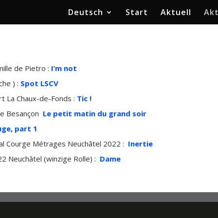
Deutsch
Start
Aktuell
Akt
lle de Pietro :
I’m not
uche
) :
Spot LSCV
Art La Chaux-de-Fonds :
Tic !
ude Besançon
Le petit matin du grand soir
uge, part 1
ival Courge Métrages Neuchâtel 2022 :
Inertie
2 Neuchâtel (winzige Rolle) :
Dame